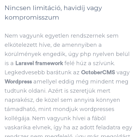
Nincsen limitáció, havidíj vagy
kompromisszum
Nem vagyunk egyetlen rendszernek sem
elkötelezett híve, de amennyiben a
körülmények engedik, úgy php nyelven belül
is a
felé húz a szívünk.
Laravel framework
Legkedvesebb barátunk az
vagy
OctoberCMS
amellyel eddig még mindent meg
Wordpress
tudtunk oldani. Azért is szeretjük mert
naprakész, de közel sem annyira könnyen
támadható, mint mondjuk wordpresses
kollégája. Nem vagyunk hívei a fából
vaskarika elvnek, így ha az adott feladatra egy
rendszer nem megfelelő, úgy más megoldást